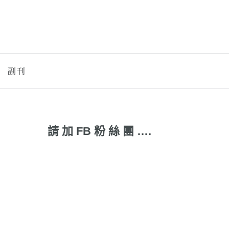
副刊
請 加 FB 粉 絲 團 ….