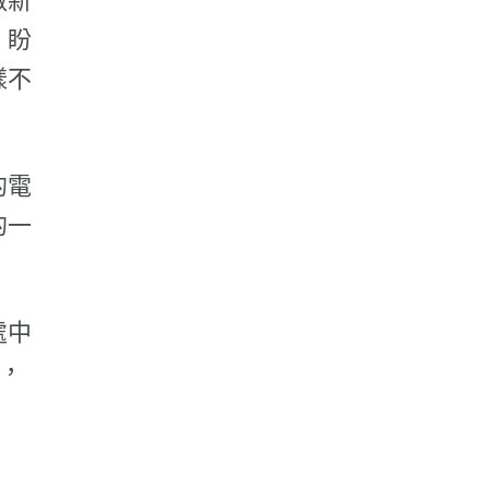
做新
，盼
樣不
的電
的一
處中
，