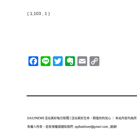
( 1,103 , 1 )
Facebook
Line
Twitter
Evernote
Email
Copy
Link
DAILYNEWS 活出美好每日新聞 | 活出美好生命，剛強你的信心 ｜ 本站內容均為所
有權人所有，若有侵權請通知我們 :
qqfoodlover@gmail.com
, 謝謝!