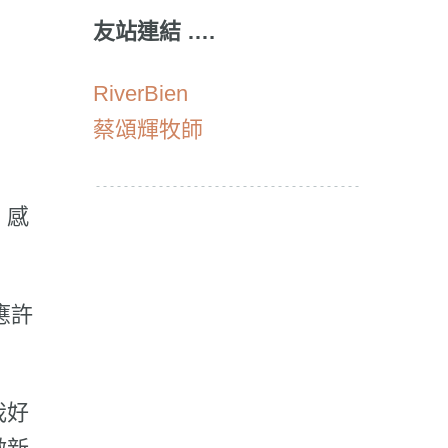
友站連結 ….
RiverBien
蔡頌輝牧師
，感
應許
我好