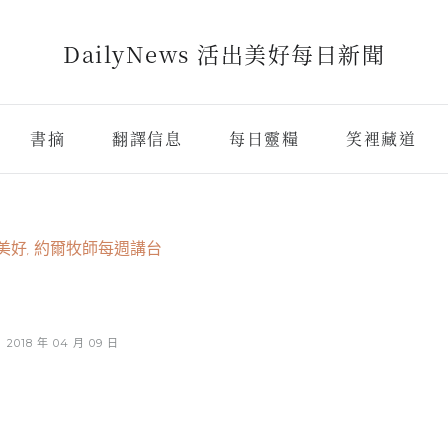
DailyNews 活出美好每日新聞
書摘
翻譯信息
每日靈糧
笑裡藏道
美好
,
約爾牧師每週講台
2018 年 04 月 09 日