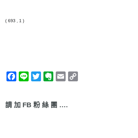
( 693 , 1 )
Facebook
Line
Twitter
Evernote
Email
Copy
Link
請 加 FB 粉 絲 團 ….