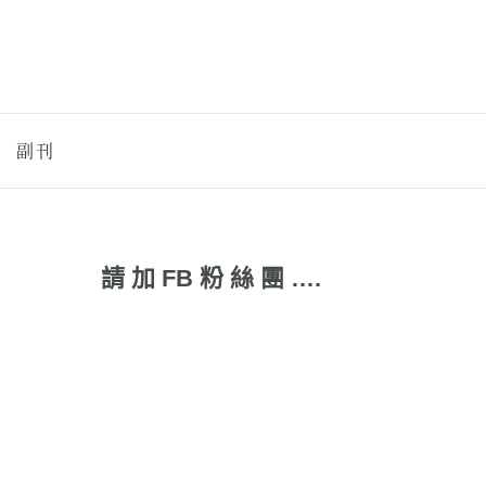
副刊
請 加 FB 粉 絲 團 ….