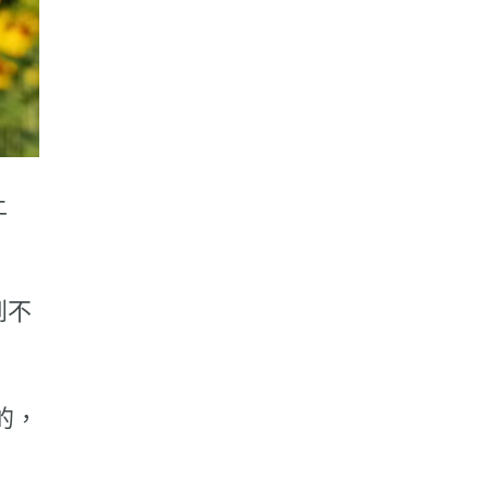
上
到不
的，