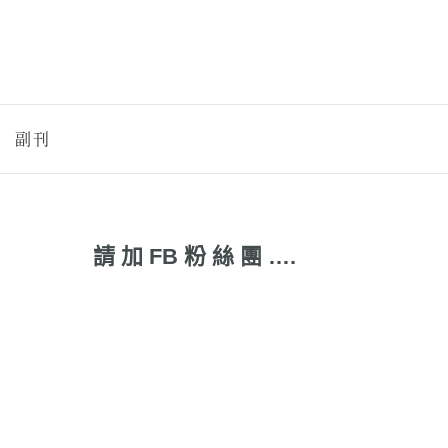
副刊
請 加 FB 粉 絲 團 ….