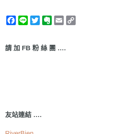
Facebook
Line
Twitter
Evernote
Email
Copy
Link
請 加 FB 粉 絲 團 ….
友站連結 ….
RiverBien