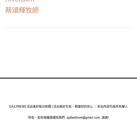
蔡頌輝牧師
DAILYNEWS 活出美好每日新聞 | 活出美好生命，剛強你的信心 ｜ 本站內容均為所有權人
所有，若有侵權請通知我們 :
qqfoodlover@gmail.com
, 謝謝!