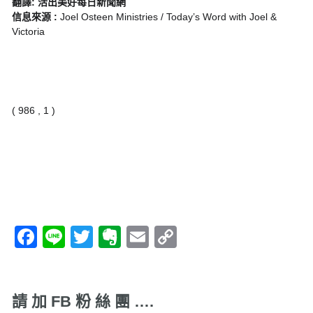
翻譯: 活出美好每日新聞網
信息來源 :
Joel Osteen Ministries / Today’s Word with Joel &
Victoria
( 986 , 1 )
Facebook
Line
Twitter
Evernote
Email
Copy
Link
請 加 FB 粉 絲 團 ….