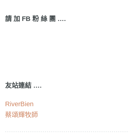
Link
請 加 FB 粉 絲 團 ….
友站連結 ….
RiverBien
蔡頌輝牧師