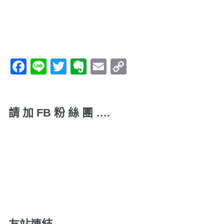
Facebook
Line
Twitter
Evernote
Email
Copy
Link
請 加 FB 粉 絲 團 ….