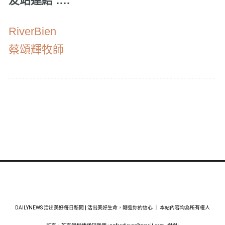
友站連結 ….
RiverBien
蔡頌輝牧師
DAILYNEWS 活出美好每日新聞 | 活出美好生命，剛強你的信心 ｜ 本站內容均為所有權人