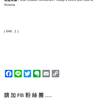
Victoria
( 648 , 1 )
Facebook
Line
Twitter
Evernote
Email
Copy
Link
請 加 FB 粉 絲 團 ….