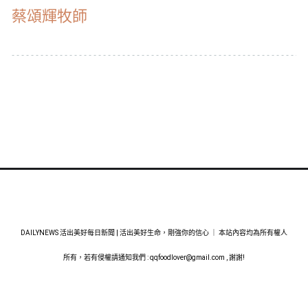
蔡頌輝牧師
DAILYNEWS 活出美好每日新聞 | 活出美好生命，剛強你的信心 ｜ 本站內容均為所有權人
所有，若有侵權請通知我們 :
qqfoodlover@gmail.com
, 謝謝!