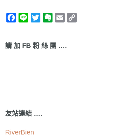
Facebook
Line
Twitter
Evernote
Email
Copy
Link
請 加 FB 粉 絲 團 ….
友站連結 ….
RiverBien