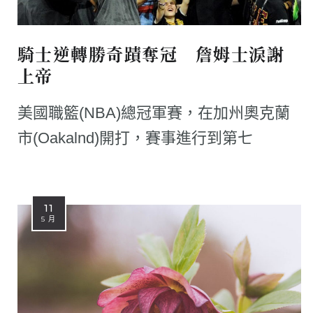
騎士逆轉勝奇蹟奪冠 詹姆士淚謝
上帝
美國職籃(NBA)總冠軍賽，在加州奧克蘭
市(Oakalnd)開打，賽事進行到第七
11
5 月