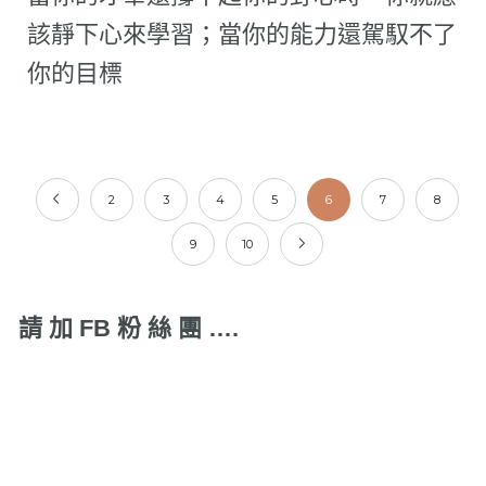
該靜下心來學習；當你的能力還駕馭不了
你的目標
2
3
4
5
6
7
8
9
10
請 加 FB 粉 絲 團 ….