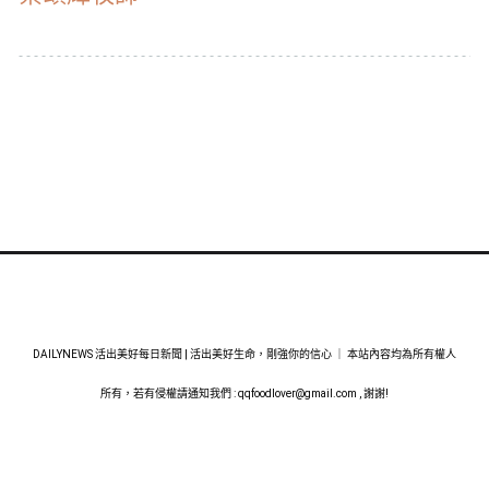
DAILYNEWS 活出美好每日新聞 | 活出美好生命，剛強你的信心 ｜ 本站內容均為所有權人
所有，若有侵權請通知我們 :
qqfoodlover@gmail.com
, 謝謝!