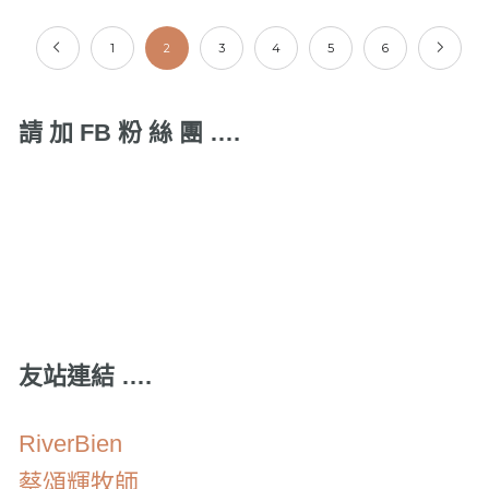
1
2
3
4
5
6
請 加 FB 粉 絲 團 ….
友站連結 ….
RiverBien
蔡頌輝牧師