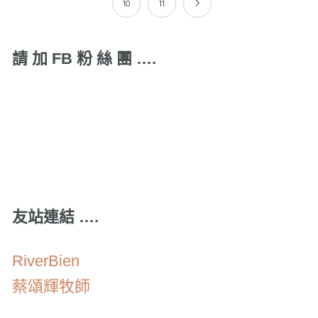
10
11
請 加 FB 粉 絲 團 ….
友站連結 ….
RiverBien
蔡頌輝牧師