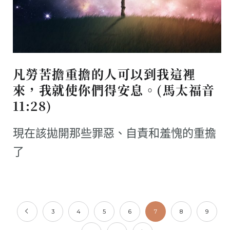
凡勞苦擔重擔的人可以到我這裡
來，我就使你們得安息。(馬太福音
11:28)
現在該拋開那些罪惡、自責和羞愧的重擔
了
3
4
5
6
7
8
9