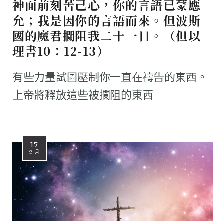
神面前刻苦己心，你的言語已蒙應
允；我是因你的言語而來。但波斯
國的魔君攔阻我二十一日。（但以
理書10：12-13）
有些力量試圖壓制你一直在禱告的東西。
上帝將釋放這些被攔阻的東西
17
9 月