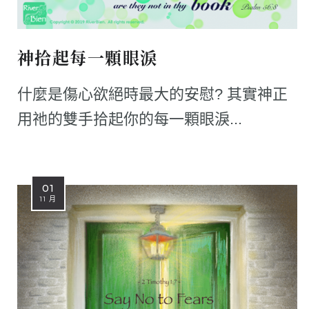
神拾起每一顆眼淚
什麼是傷心欲絕時最大的安慰? 其實神正
用祂的雙手拾起你的每一顆眼淚...
01
11 月