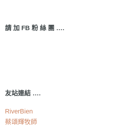
請 加 FB 粉 絲 團 ….
友站連結 ….
RiverBien
蔡頌輝牧師