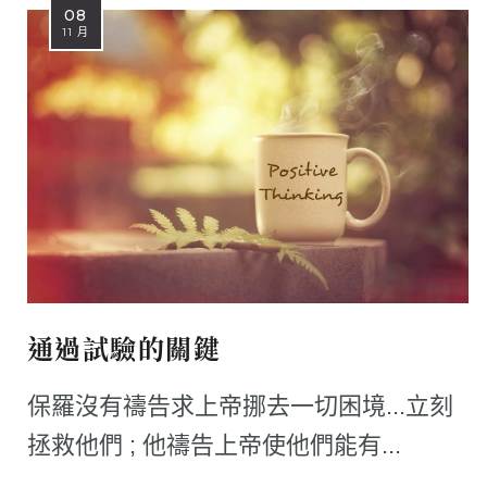
08
11 月
通過試驗的關鍵
保羅沒有禱告求上帝挪去一切困境...立刻
拯救他們 ; 他禱告上帝使他們能有...