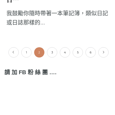
我鼓勵你隨時帶著一本筆記簿，類似日記
或日誌那樣的...
1
2
3
4
5
6
請 加 FB 粉 絲 團 ….