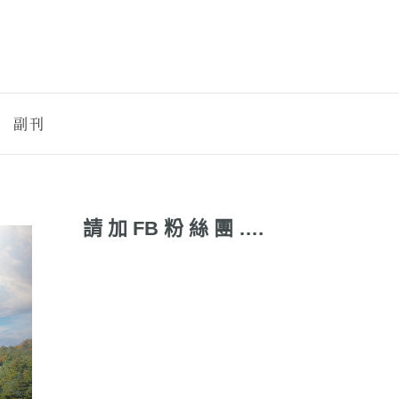
副刊
請 加 FB 粉 絲 團 ….