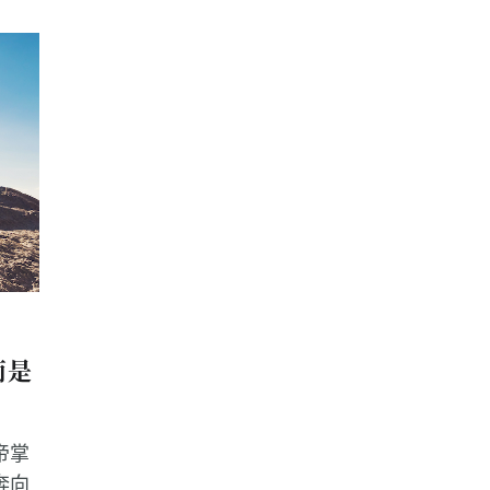
而是
帝掌
奔向