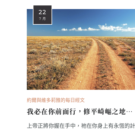
22
7 月
約爾與維多莉雅的每日經文
我必在你前面行，修平崎嶇之地…
上帝正將你握在手中，祂在你身上有永恆的計畫