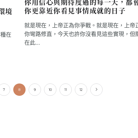
你用信心與期待度過的每一天，都
你更靠近你看見事情成就的日子
環境
就是現在，上帝正為你爭戰。就是現在，上帝
你彎路修直，今天也許你沒看見這些實現，但
它種在
在此...
7
8
9
10
11
12